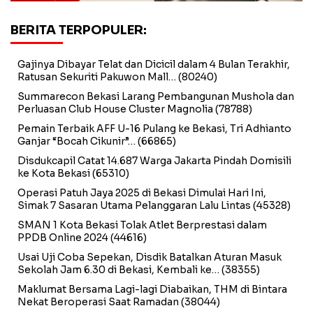
BERITA TERPOPULER:
Gajinya Dibayar Telat dan Dicicil dalam 4 Bulan Terakhir,
Ratusan Sekuriti Pakuwon Mall…
(80240)
Summarecon Bekasi Larang Pembangunan Mushola dan
Perluasan Club House Cluster Magnolia
(78788)
Pemain Terbaik AFF U-16 Pulang ke Bekasi, Tri Adhianto
Ganjar “Bocah Cikunir”…
(66865)
Disdukcapil Catat 14.687 Warga Jakarta Pindah Domisili
ke Kota Bekasi
(65310)
Operasi Patuh Jaya 2025 di Bekasi Dimulai Hari Ini,
Simak 7 Sasaran Utama Pelanggaran Lalu Lintas
(45328)
SMAN 1 Kota Bekasi Tolak Atlet Berprestasi dalam
PPDB Online 2024
(44616)
Usai Uji Coba Sepekan, Disdik Batalkan Aturan Masuk
Sekolah Jam 6.30 di Bekasi, Kembali ke…
(38355)
Maklumat Bersama Lagi-lagi Diabaikan, THM di Bintara
Nekat Beroperasi Saat Ramadan
(38044)