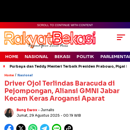
SCROLL TO CONTINUE WITH CONTENT
HOME
NASIONAL
BEKASI
POLITIK
PARLEMENTA
Purbaya dan Teddy Menteri Terbaik Presiden Prabowo, Pigai Pa
/
Home
Nasional
Driver Ojol Terlindas Baracuda di
Pejompongan, Aliansi GMNI Jabar
Kecam Keras Arogansi Aparat
Bung Ewox
- Jurnalis
Jumat, 29 Agustus 2025
- 00:19 WIB