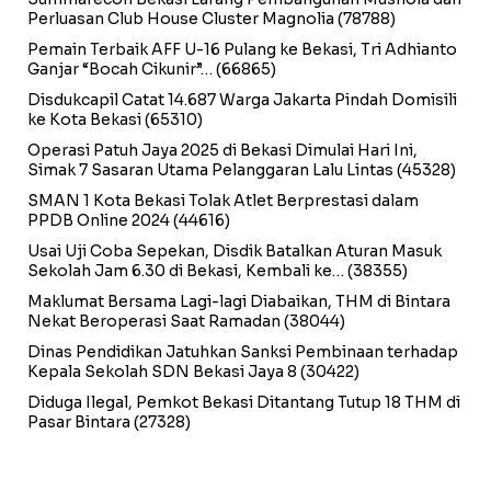
Perluasan Club House Cluster Magnolia
(78788)
Pemain Terbaik AFF U-16 Pulang ke Bekasi, Tri Adhianto
Ganjar “Bocah Cikunir”…
(66865)
Disdukcapil Catat 14.687 Warga Jakarta Pindah Domisili
ke Kota Bekasi
(65310)
Operasi Patuh Jaya 2025 di Bekasi Dimulai Hari Ini,
Simak 7 Sasaran Utama Pelanggaran Lalu Lintas
(45328)
SMAN 1 Kota Bekasi Tolak Atlet Berprestasi dalam
PPDB Online 2024
(44616)
Usai Uji Coba Sepekan, Disdik Batalkan Aturan Masuk
Sekolah Jam 6.30 di Bekasi, Kembali ke…
(38355)
Maklumat Bersama Lagi-lagi Diabaikan, THM di Bintara
Nekat Beroperasi Saat Ramadan
(38044)
Dinas Pendidikan Jatuhkan Sanksi Pembinaan terhadap
Kepala Sekolah SDN Bekasi Jaya 8
(30422)
Diduga Ilegal, Pemkot Bekasi Ditantang Tutup 18 THM di
Pasar Bintara
(27328)