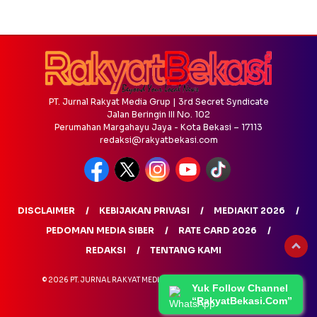
PT. Jurnal Rakyat Media Grup | 3rd Secret Syndicate
Jalan Beringin III No. 102
Perumahan Margahayu Jaya - Kota Bekasi – 17113
redaksi@rakyatbekasi.com
DISCLAIMER
KEBIJAKAN PRIVASI
MEDIAKIT 2026
PEDOMAN MEDIA SIBER
RATE CARD 2026
REDAKSI
TENTANG KAMI
© 2026 PT. JURNAL RAKYAT MEDIA GRUP - ALL RIGHTS RESERVED
Yuk Follow Channel
“RakyatBekasi.Com”