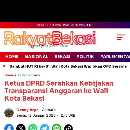
SCROLL TO CONTINUE WITH CONTENT
HOME
NASIONAL
BEKASI
POLITIK
PARLEMENTA
Sambut HUT RI ke-81, Wali Kota Bekasi Wajibkan OPD Bersolek
/
Home
Parlementaria
Ketua DPRD Serahkan Kebijakan
Transparansi Anggaran ke Wali
Kota Bekasi
Denny Arya
- Jurnalis
Senin, 12 Januari 2026
- 12:13 WIB