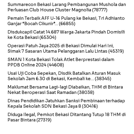
Summarecon Bekasi Larang Pembangunan Mushola dan
Perluasan Club House Cluster Magnolia
(78777)
Pemain Terbaik AFF U-16 Pulang ke Bekasi, Tri Adhianto
Ganjar “Bocah Cikunir”…
(66855)
Disdukcapil Catat 14.687 Warga Jakarta Pindah Domisili
ke Kota Bekasi
(65304)
Operasi Patuh Jaya 2025 di Bekasi Dimulai Hari Ini,
Simak 7 Sasaran Utama Pelanggaran Lalu Lintas
(45319)
SMAN 1 Kota Bekasi Tolak Atlet Berprestasi dalam
PPDB Online 2024
(44608)
Usai Uji Coba Sepekan, Disdik Batalkan Aturan Masuk
Sekolah Jam 6.30 di Bekasi, Kembali ke…
(38345)
Maklumat Bersama Lagi-lagi Diabaikan, THM di Bintara
Nekat Beroperasi Saat Ramadan
(38038)
Dinas Pendidikan Jatuhkan Sanksi Pembinaan terhadap
Kepala Sekolah SDN Bekasi Jaya 8
(30416)
Diduga Ilegal, Pemkot Bekasi Ditantang Tutup 18 THM di
Pasar Bintara
(27319)