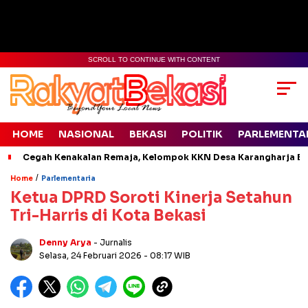
SCROLL TO CONTINUE WITH CONTENT
HOME
NASIONAL
BEKASI
POLITIK
PARLEMENTA
Cegah Kenakalan Remaja, Kelompok KKN Desa Karangharja Ed
/
Home
Parlementaria
Ketua DPRD Soroti Kinerja Setahun
Tri-Harris di Kota Bekasi
Denny Arya
- Jurnalis
Selasa, 24 Februari 2026
- 08:17 WIB