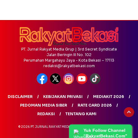
PT. Jurnal Rakyat Media Grup | 3rd Secret Syndicate
Jalan Beringin III No. 102
Perumahan Margahayu Jaya - Kota Bekasi – 17113
redaksi@rakyatbekasi.com
DISCLAIMER
KEBIJAKAN PRIVASI
MEDIAKIT 2026
PEDOMAN MEDIA SIBER
RATE CARD 2026
REDAKSI
TENTANG KAMI
© 2026 PT. JURNAL RAKYAT MEDIA GRUP - ALL RIGHTS RESERVED
Yuk Follow Channel
“RakyatBekasi.Com”