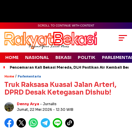
SCROLL TO CONTINUE WITH CONTENT
HOME
NASIONAL
BEKASI
POLITIK
PARLEMENTA
Pencemaran Kali Bekasi Mereda, DLH Pastikan Air Kembali Ben
/
Home
Parlementaria
Truk Raksasa Kuasai Jalan Arteri,
DPRD Desak Ketegasan Dishub!
Denny Arya
- Jurnalis
Jumat, 22 Mei 2026
- 12:30 WIB