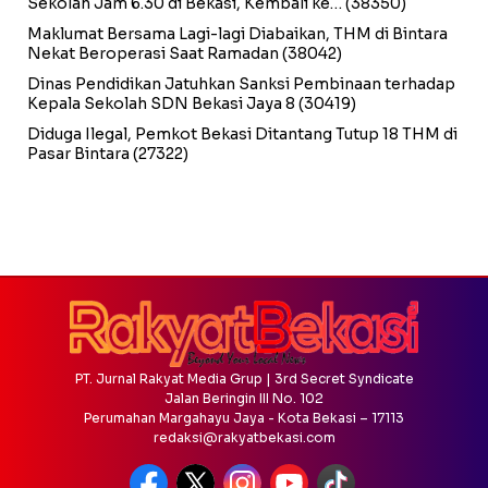
Sekolah Jam 6.30 di Bekasi, Kembali ke…
(38350)
Maklumat Bersama Lagi-lagi Diabaikan, THM di Bintara
Nekat Beroperasi Saat Ramadan
(38042)
Dinas Pendidikan Jatuhkan Sanksi Pembinaan terhadap
Kepala Sekolah SDN Bekasi Jaya 8
(30419)
Diduga Ilegal, Pemkot Bekasi Ditantang Tutup 18 THM di
Pasar Bintara
(27322)
PT. Jurnal Rakyat Media Grup | 3rd Secret Syndicate
Jalan Beringin III No. 102
Perumahan Margahayu Jaya - Kota Bekasi – 17113
redaksi@rakyatbekasi.com