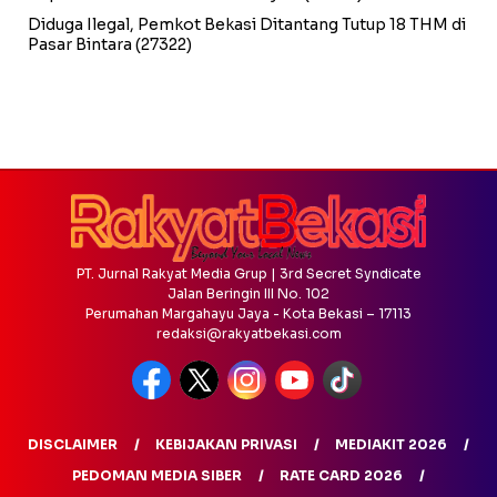
Diduga Ilegal, Pemkot Bekasi Ditantang Tutup 18 THM di
Pasar Bintara
(27322)
PT. Jurnal Rakyat Media Grup | 3rd Secret Syndicate
Jalan Beringin III No. 102
Perumahan Margahayu Jaya - Kota Bekasi – 17113
redaksi@rakyatbekasi.com
DISCLAIMER
KEBIJAKAN PRIVASI
MEDIAKIT 2026
PEDOMAN MEDIA SIBER
RATE CARD 2026