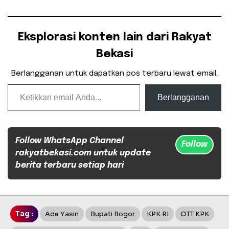
Eksplorasi konten lain dari Rakyat
Bekasi
Berlangganan untuk dapatkan pos terbaru lewat email.
Ketikkan email Anda...
Berlangganan
Follow WhatsApp Channel
Follow
rakyatbekasi.com untuk update
berita terbaru setiap hari
Tag :
Ade Yasin
Bupati Bogor
KPK RI
OTT KPK