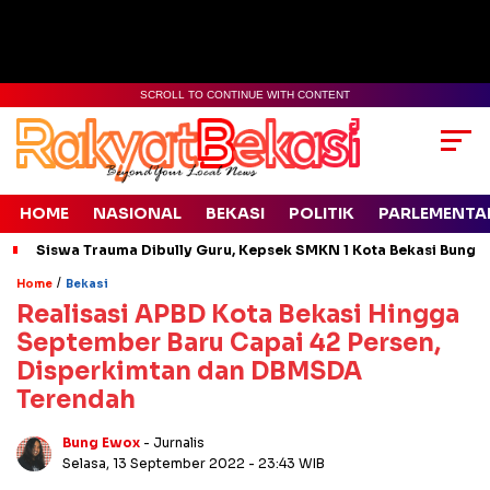
SCROLL TO CONTINUE WITH CONTENT
HOME
NASIONAL
BEKASI
POLITIK
PARLEMENTA
Siswa Trauma Dibully Guru, Kepsek SMKN 1 Kota Bekasi Bung
/
Home
Bekasi
Realisasi APBD Kota Bekasi Hingga
September Baru Capai 42 Persen,
Disperkimtan dan DBMSDA
Terendah
Bung Ewox
- Jurnalis
Selasa, 13 September 2022
- 23:43 WIB