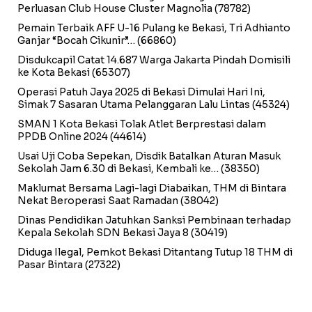
Perluasan Club House Cluster Magnolia
(78782)
Pemain Terbaik AFF U-16 Pulang ke Bekasi, Tri Adhianto
Ganjar “Bocah Cikunir”…
(66860)
Disdukcapil Catat 14.687 Warga Jakarta Pindah Domisili
ke Kota Bekasi
(65307)
Operasi Patuh Jaya 2025 di Bekasi Dimulai Hari Ini,
Simak 7 Sasaran Utama Pelanggaran Lalu Lintas
(45324)
SMAN 1 Kota Bekasi Tolak Atlet Berprestasi dalam
PPDB Online 2024
(44614)
Usai Uji Coba Sepekan, Disdik Batalkan Aturan Masuk
Sekolah Jam 6.30 di Bekasi, Kembali ke…
(38350)
Maklumat Bersama Lagi-lagi Diabaikan, THM di Bintara
Nekat Beroperasi Saat Ramadan
(38042)
Dinas Pendidikan Jatuhkan Sanksi Pembinaan terhadap
Kepala Sekolah SDN Bekasi Jaya 8
(30419)
Diduga Ilegal, Pemkot Bekasi Ditantang Tutup 18 THM di
Pasar Bintara
(27322)