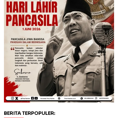
BERITA TERPOPULER: