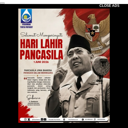
CLOSE ADS