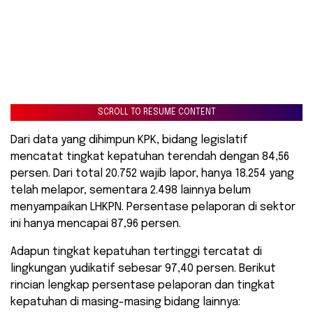
SCROLL TO RESUME CONTENT
Dari data yang dihimpun KPK, bidang legislatif
mencatat tingkat kepatuhan terendah dengan 84,56
persen. Dari total 20.752 wajib lapor, hanya 18.254 yang
telah melapor, sementara 2.498 lainnya belum
menyampaikan LHKPN. Persentase pelaporan di sektor
ini hanya mencapai 87,96 persen.
Adapun tingkat kepatuhan tertinggi tercatat di
lingkungan yudikatif sebesar 97,40 persen. Berikut
rincian lengkap persentase pelaporan dan tingkat
kepatuhan di masing-masing bidang lainnya: