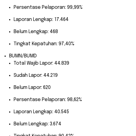
Persentase Pelaporan: 99,99%
Laporan Lengkap: 17.464
Belum Lengkap: 468
Tingkat Kepatuhan: 97,40%
BUMN/BUMD
Total Wajib Lapor: 44.839
Sudah Lapor: 44.219
Belum Lapor: 620
Persentase Pelaporan: 98,62%
Laporan Lengkap: 40.545
Belum Lengkap: 3.674