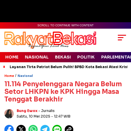
SCROLL TO CONTINUE WITH CONTENT
HOME
NASIONAL
BEKASI
POLITIK
PARLEMENTA
Layanan Tirta Patriot Belum Pulih! BPBD Kota Bekasi Atasi Krisis
/
Home
Nasional
11.114 Penyelenggara Negara Belum
Setor LHKPN ke KPK Hingga Masa
Tenggat Berakhir
Bung Ewox
- Jurnalis
Sabtu, 10 Mei 2025
- 12:47 WIB