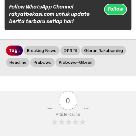
Follow WhatsApp Channel
Follow
rakyatbekasi.com untuk update
berita terbaru setiap hari
Tag :
Breaking News
DPR RI
Gibran Rakabuming
Headline
Prabowo
Prabowo-Gibran
0
Article Rating