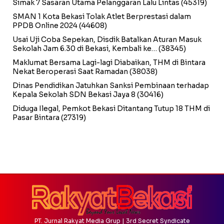
Simak 7 Sasaran Utama Pelanggaran Lalu Lintas
(45319)
SMAN 1 Kota Bekasi Tolak Atlet Berprestasi dalam
PPDB Online 2024
(44608)
Usai Uji Coba Sepekan, Disdik Batalkan Aturan Masuk
Sekolah Jam 6.30 di Bekasi, Kembali ke…
(38345)
Maklumat Bersama Lagi-lagi Diabaikan, THM di Bintara
Nekat Beroperasi Saat Ramadan
(38038)
Dinas Pendidikan Jatuhkan Sanksi Pembinaan terhadap
Kepala Sekolah SDN Bekasi Jaya 8
(30416)
Diduga Ilegal, Pemkot Bekasi Ditantang Tutup 18 THM di
Pasar Bintara
(27319)
PT. Jurnal Rakyat Media Grup | 3rd Secret Syndicate