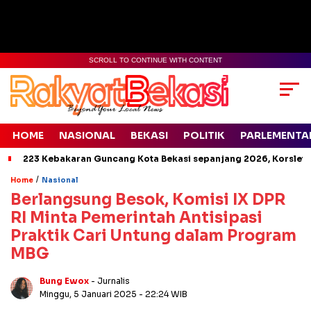
SCROLL TO CONTINUE WITH CONTENT
HOME
NASIONAL
BEKASI
POLITIK
PARLEMENTA
223 Kebakaran Guncang Kota Bekasi sepanjang 2026, Korsleti
/
Home
Nasional
Berlangsung Besok, Komisi IX DPR
RI Minta Pemerintah Antisipasi
Praktik Cari Untung dalam Program
MBG
Bung Ewox
- Jurnalis
Minggu, 5 Januari 2025
- 22:24 WIB