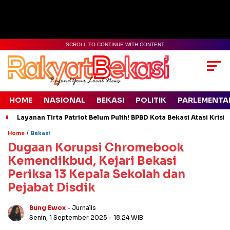
SCROLL TO CONTINUE WITH CONTENT
HOME
NASIONAL
BEKASI
POLITIK
PARLEMENTA
Layanan Tirta Patriot Belum Pulih! BPBD Kota Bekasi Atasi Krisis
/
Home
Bekasi
Dugaan Korupsi Chromebook
Kemendikbud, Kejari Bekasi
Periksa 13 Kepala Sekolah dan
Pejabat Disdik
Bung Ewox
- Jurnalis
Senin, 1 September 2025
- 18:24 WIB