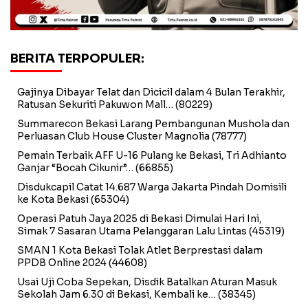
BERITA TERPOPULER:
Gajinya Dibayar Telat dan Dicicil dalam 4 Bulan Terakhir,
Ratusan Sekuriti Pakuwon Mall…
(80229)
Summarecon Bekasi Larang Pembangunan Mushola dan
Perluasan Club House Cluster Magnolia
(78777)
Pemain Terbaik AFF U-16 Pulang ke Bekasi, Tri Adhianto
Ganjar “Bocah Cikunir”…
(66855)
Disdukcapil Catat 14.687 Warga Jakarta Pindah Domisili
ke Kota Bekasi
(65304)
Operasi Patuh Jaya 2025 di Bekasi Dimulai Hari Ini,
Simak 7 Sasaran Utama Pelanggaran Lalu Lintas
(45319)
SMAN 1 Kota Bekasi Tolak Atlet Berprestasi dalam
PPDB Online 2024
(44608)
Usai Uji Coba Sepekan, Disdik Batalkan Aturan Masuk
Sekolah Jam 6.30 di Bekasi, Kembali ke…
(38345)