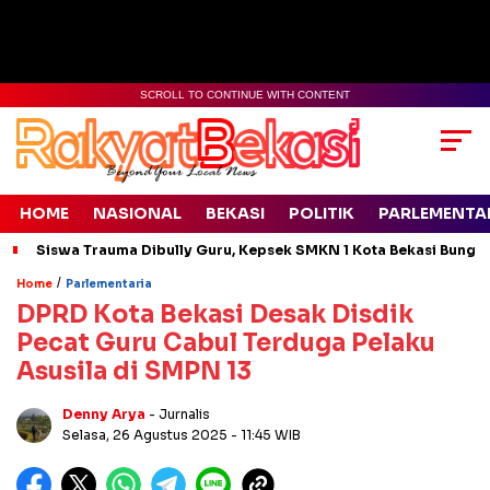
SCROLL TO CONTINUE WITH CONTENT
HOME
NASIONAL
BEKASI
POLITIK
PARLEMENTA
Siswa Trauma Dibully Guru, Kepsek SMKN 1 Kota Bekasi Bung
/
Home
Parlementaria
DPRD Kota Bekasi Desak Disdik
Pecat Guru Cabul Terduga Pelaku
Asusila di SMPN 13
Denny Arya
- Jurnalis
Selasa, 26 Agustus 2025
- 11:45 WIB