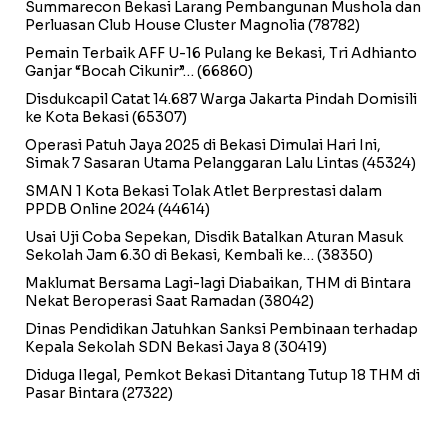
Summarecon Bekasi Larang Pembangunan Mushola dan
Perluasan Club House Cluster Magnolia
(78782)
Pemain Terbaik AFF U-16 Pulang ke Bekasi, Tri Adhianto
Ganjar “Bocah Cikunir”…
(66860)
Disdukcapil Catat 14.687 Warga Jakarta Pindah Domisili
ke Kota Bekasi
(65307)
Operasi Patuh Jaya 2025 di Bekasi Dimulai Hari Ini,
Simak 7 Sasaran Utama Pelanggaran Lalu Lintas
(45324)
SMAN 1 Kota Bekasi Tolak Atlet Berprestasi dalam
PPDB Online 2024
(44614)
Usai Uji Coba Sepekan, Disdik Batalkan Aturan Masuk
Sekolah Jam 6.30 di Bekasi, Kembali ke…
(38350)
Maklumat Bersama Lagi-lagi Diabaikan, THM di Bintara
Nekat Beroperasi Saat Ramadan
(38042)
Dinas Pendidikan Jatuhkan Sanksi Pembinaan terhadap
Kepala Sekolah SDN Bekasi Jaya 8
(30419)
Diduga Ilegal, Pemkot Bekasi Ditantang Tutup 18 THM di
Pasar Bintara
(27322)