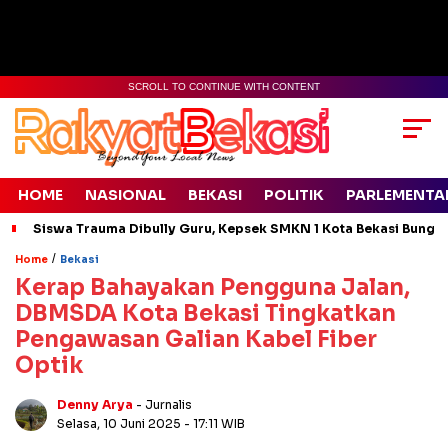
SCROLL TO CONTINUE WITH CONTENT
HOME
NASIONAL
BEKASI
POLITIK
PARLEMENTA
Siswa Trauma Dibully Guru, Kepsek SMKN 1 Kota Bekasi Bung
/
Home
Bekasi
Kerap Bahayakan Pengguna Jalan,
DBMSDA Kota Bekasi Tingkatkan
Pengawasan Galian Kabel Fiber
Optik
Denny Arya
- Jurnalis
Selasa, 10 Juni 2025
- 17:11 WIB