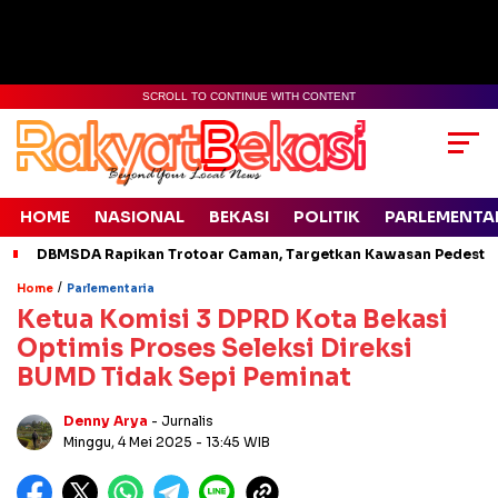
SCROLL TO CONTINUE WITH CONTENT
HOME
NASIONAL
BEKASI
POLITIK
PARLEMENTA
DBMSDA Rapikan Trotoar Caman, Targetkan Kawasan Pedestr
/
Home
Parlementaria
Ketua Komisi 3 DPRD Kota Bekasi
Optimis Proses Seleksi Direksi
BUMD Tidak Sepi Peminat
Denny Arya
- Jurnalis
Minggu, 4 Mei 2025
- 13:45 WIB