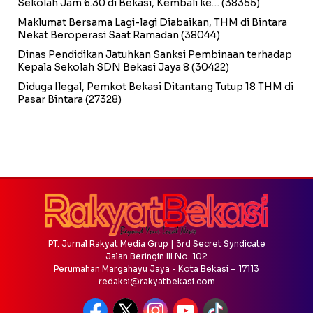
Sekolah Jam 6.30 di Bekasi, Kembali ke…
(38355)
Maklumat Bersama Lagi-lagi Diabaikan, THM di Bintara
Nekat Beroperasi Saat Ramadan
(38044)
Dinas Pendidikan Jatuhkan Sanksi Pembinaan terhadap
Kepala Sekolah SDN Bekasi Jaya 8
(30422)
Diduga Ilegal, Pemkot Bekasi Ditantang Tutup 18 THM di
Pasar Bintara
(27328)
PT. Jurnal Rakyat Media Grup | 3rd Secret Syndicate
Jalan Beringin III No. 102
Perumahan Margahayu Jaya - Kota Bekasi – 17113
redaksi@rakyatbekasi.com