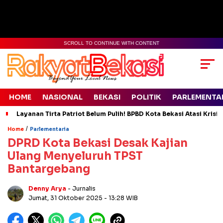
SCROLL TO CONTINUE WITH CONTENT
HOME
NASIONAL
BEKASI
POLITIK
PARLEMENTA
Layanan Tirta Patriot Belum Pulih! BPBD Kota Bekasi Atasi Krisis
/
Home
Parlementaria
DPRD Kota Bekasi Desak Kajian
Ulang Menyeluruh TPST
Bantargebang
Denny Arya
- Jurnalis
Jumat, 31 Oktober 2025
- 13:28 WIB