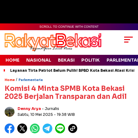
SCROLL TO CONTINUE WITH CONTENT
HOME
NASIONAL
BEKASI
POLITIK
PARLEMENTA
Layanan Tirta Patriot Belum Pulih! BPBD Kota Bekasi Atasi Krisis
/
Home
Parlementaria
Komisi 4 Minta SPMB Kota Bekasi
2025 Berjalan Transparan dan Adil
Denny Arya
- Jurnalis
Sabtu, 10 Mei 2025
- 19:38 WIB