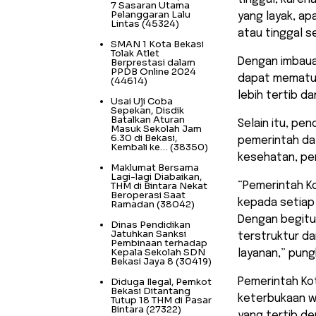
7 Sasaran Utama
Pelanggaran Lalu
yang layak, ap
Lintas
(45324)
atau tinggal s
SMAN 1 Kota Bekasi
Tolak Atlet
Dengan imbaua
Berprestasi dalam
PPDB Online 2024
dapat mematuh
(44614)
lebih tertib da
Usai Uji Coba
Sepekan, Disdik
Batalkan Aturan
Selain itu, p
Masuk Sekolah Jam
6.30 di Bekasi,
pemerintah da
Kembali ke…
(38350)
kesehatan, pen
Maklumat Bersama
Lagi-lagi Diabaikan,
THM di Bintara Nekat
“Pemerintah K
Beroperasi Saat
kepada setiap
Ramadan
(38042)
Dengan begitu
Dinas Pendidikan
Jatuhkan Sanksi
terstruktur d
Pembinaan terhadap
Kepala Sekolah SDN
layanan,” pung
Bekasi Jaya 8
(30419)
Diduga Ilegal, Pemkot
Pemerintah Ko
Bekasi Ditantang
keterbukaan w
Tutup 18 THM di Pasar
Bintara
(27322)
yang tertib d