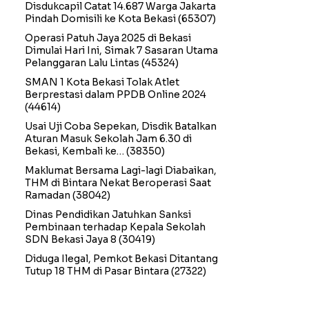
Disdukcapil Catat 14.687 Warga Jakarta
Pindah Domisili ke Kota Bekasi
(65307)
Operasi Patuh Jaya 2025 di Bekasi
Dimulai Hari Ini, Simak 7 Sasaran Utama
Pelanggaran Lalu Lintas
(45324)
SMAN 1 Kota Bekasi Tolak Atlet
Berprestasi dalam PPDB Online 2024
(44614)
Usai Uji Coba Sepekan, Disdik Batalkan
Aturan Masuk Sekolah Jam 6.30 di
Bekasi, Kembali ke…
(38350)
Maklumat Bersama Lagi-lagi Diabaikan,
THM di Bintara Nekat Beroperasi Saat
Ramadan
(38042)
Dinas Pendidikan Jatuhkan Sanksi
Pembinaan terhadap Kepala Sekolah
SDN Bekasi Jaya 8
(30419)
Diduga Ilegal, Pemkot Bekasi Ditantang
Tutup 18 THM di Pasar Bintara
(27322)