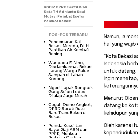
Kritis! DPRD Sentil Wali
Kota Tri Adhianto Soal
Mutasi Pejabat Eselon
Pemkot Bekasi
POS-POS TERBARU
Namun, ia men
Pencemaran Kali
hal yang wajib
Bekasi Mereda, DLH
Pastikan Air Kembali
Bening
“Kota Bekasi ad
Waspada El Nino,
Indonesia berh
Disdamkarmat Bekasi
Larang Warga Bakar
untuk datang, 
Sampah di Lahan
Kosong
ingin menetap
keterangannya
Ngeri! Lapak Rongsok
Gang Selon Ludes
Dilalap Jago Merah
Menurut Oloan,
Cegah Demo Angkot,
datang ke Kota
DPRD Soroti Rute
Baru TransBeken di
kehidupan yang
Bekasi
Pemda Kesulitan
Oleh karena it
Bayar Gaji ASN dan
kependudukan 
PPPK, Menkeu
Purbaya Cairkan