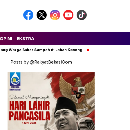
OPINI
EKSTRA
arang Warga Bakar Sampah di Lahan Kosong
Ngeri! Lapak Rong
Posts by @RakyatBekasiCom