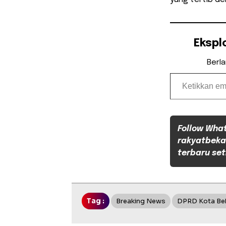
Ekspl
Berl
Ketikkan email Anda...
Follow Wha
rakyatbeka
terbaru set
Tag :
Breaking News
DPRD Kota Be