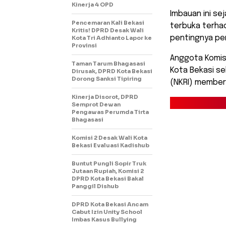
Kinerja 4 OPD
Imbauan ini se
Pencemaran Kali Bekasi
terbuka terha
Kritis! DPRD Desak Wali
pentingnya pen
Kota Tri Adhianto Lapor ke
Provinsi
Anggota Komis
Taman Tarum Bhagasasi
Kota Bekasi se
Dirusak, DPRD Kota Bekasi
Dorong Sanksi Tipiring
(NKRI) member
Kinerja Disorot, DPRD
Semprot Dewan
Pengawas Perumda Tirta
Bhagasasi
Komisi 2 Desak Wali Kota
Bekasi Evaluasi Kadishub
Buntut Pungli Sopir Truk
Jutaan Rupiah, Komisi 2
DPRD Kota Bekasi Bakal
Panggil Dishub
DPRD Kota Bekasi Ancam
Cabut Izin Unity School
Imbas Kasus Bullying