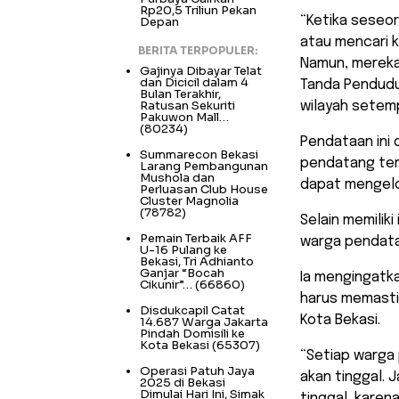
Rp20,5 Triliun Pekan
“Ketika seseor
Depan
atau mencari k
BERITA TERPOPULER:
Namun, mereka j
Gajinya Dibayar Telat
dan Dicicil dalam 4
Tanda Pendudu
Bulan Terakhir,
Ratusan Sekuriti
wilayah setem
Pakuwon Mall…
(80234)
Pendataan ini 
Summarecon Bekasi
pendatang ter
Larang Pembangunan
Mushola dan
dapat mengelo
Perluasan Club House
Cluster Magnolia
(78782)
Selain memilik
Pemain Terbaik AFF
warga pendatan
U-16 Pulang ke
Bekasi, Tri Adhianto
Ganjar “Bocah
Ia mengingatk
Cikunir”…
(66860)
harus memasti
Disdukcapil Catat
Kota Bekasi.
14.687 Warga Jakarta
Pindah Domisili ke
Kota Bekasi
(65307)
“Setiap warga
Operasi Patuh Jaya
akan tinggal.
2025 di Bekasi
Dimulai Hari Ini, Simak
tinggal, karen